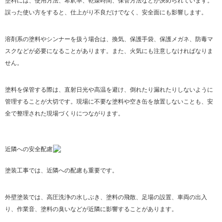
塗料には、使用方法、希釈率、乾燥時間、保管方法などが決められています。
誤った使い方をすると、仕上がり不良だけでなく、安全面にも影響します。
溶剤系の塗料やシンナーを扱う場合は、換気、保護手袋、保護メガネ、防毒マ
スクなどが必要になることがあります。また、火気にも注意しなければなりま
せん。
塗料を保管する際は、直射日光や高温を避け、倒れたり漏れたりしないように
管理することが大切です。現場に不要な塗料や空き缶を放置しないことも、安
全で整理された現場づくりにつながります。
近隣への安全配慮
塗装工事では、近隣への配慮も重要です。
外壁塗装では、高圧洗浄の水しぶき、塗料の飛散、足場の設置、車両の出入
り、作業音、塗料の臭いなどが近隣に影響することがあります。